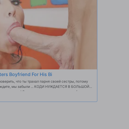
ters Boyfriend For His Bi
оверить, что ты трахал парня своей сестры, потому
одождите, мы забыли ... КОДИ НУЖДАЕТСЯ В БОЛЬШОЙ
бы иметь его! Она такая роговая шлюха в этой сцене
яса человека, если ее жизнь зависит от него! Она
ак она хотела, и 100% удовлетворены ... на данный