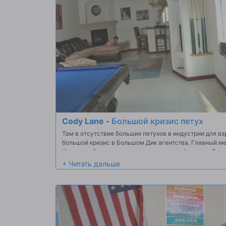
Cody Lane
-
Большой кризис петух
Там в отсутствие больших петухов в индустрии для в
большой кризис в Большом Дик агентства. Главный м
Иордании были замечены за пределами Аризоны. Так ч
пойти получить, что BIG COCK обратно в агентство. Ко
поиском его, и когда она сделала, она убедила его, чт
его БОЛЬШОй FAT COCK и сделать его диплом на всем