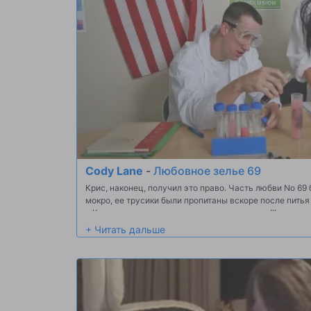
Cody Lane
-
Любовное зелье 69
Крис, наконец, получил это право. Часть любви No 69 
мокро, ее трусики были пропитаны вскоре после питья
и Крис не упустит этот шанс ни за что в мире!!!