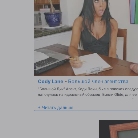
Cody Lane
-
Большой член агентства
"Большой Дик" Агент, Коди Лейн, был в поисках след
наткнулась на идеальный образец, Билли Glide, для ее
она увидела размер его петух, она решила, что это бы
первую очередь. С толстым журналом копирования рот
могла ходить или говорить, когда это было сделано ...