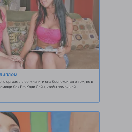
 диплом
го оргазма в ее жизни, и она беспокоится о том, не в
помощи Sex Pro Коди Лейн, чтобы помочь ей
лемы . Коди вместе с ее верным трюк петух шоу
ся сексом и новые позиции, которые позволят ее
 g-пятно и сделать ее, что долгожданный оргазм. Эта
 диплом так много она никогда не будет заниматься