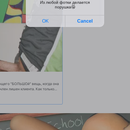
ующего "БОЛЬШОй" вещь, когда она
 член лишен клиента. Как только
ло лучше, что она проверила его в
 и супер жесткой киски, она едва
 Классический!