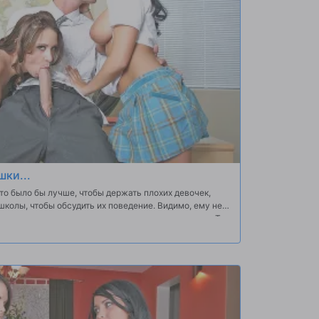
ки...
о было бы лучше, чтобы держать плохих девочек,
школы, чтобы обсудить их поведение. Видимо, ему не
к сильно они отвлекают мальчиков в своем классе. Так
я, они решили показать профессор усыпности,
...