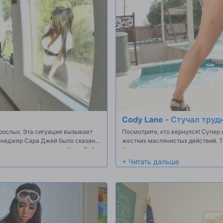
Cody Lane
-
Стучал трудн
зрослых. Эта ситуация вызывает
Посмотрите, кто вернулся! Супер
енеджер Сара Джей было сказано
жестких маслянистых действий. Те
то она послала агента Коди Лейн
Человек, что задница просто идеа
ди не было никаких проблем с
парень действительно дал ей хоро
обы вернуться в бизнес, катаясь на
диплом много раз во время сцены.
 протяжении ее красивое лицо!!