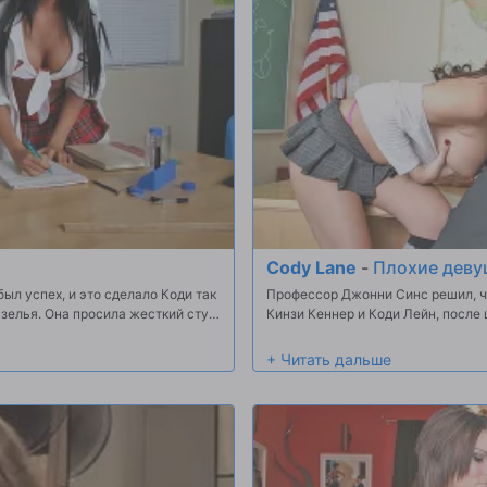
Cody Lane
-
Плохие девуш
был успех, и это сделало Коди так
Профессор Джонни Синс решил, чт
 зелья. Она просила жесткий стук
Кинзи Кеннер и Коди Лейн, после 
нравится, как они одеваются и ка
как Кинзи и Коди жаждут внимани
насколько плохо они на самом деле