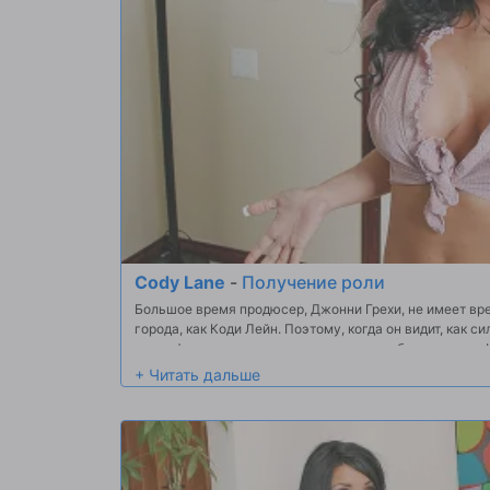
Cody Lane
-
Получение роли
Большое время продюсер, Джонни Грехи, не имеет вр
города, как Коди Лейн. Поэтому, когда он видит, как с
своих фильмов, он решает сделать ее работу для него
но быстро понимает, что она должна начать где-то ...