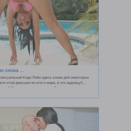
о снова ...
 сексуальный Коди Лейн здесь снова для некоторых
ло этой девушки из этого мира, и что задницу!!
льно!!! Так что мы спарили ее с Джорданом, и этот
ший стук. Он трахал, что дерьмо хорошо и сделал ее
 Обязательно видеть!!