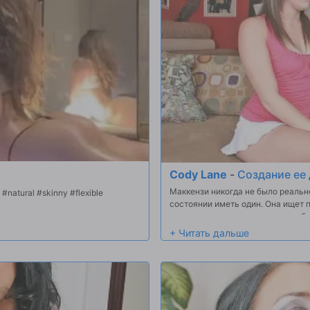
Cody Lane
-
Создание ее
Маккензи никогда не было реально
 #natural #skinny #flexible
состоянии иметь один. Она ищет 
определить, если у нее есть проб
Маккензи новые способы занимать
секс-партнеров, чтобы достичь ее
новая техника сделала Mackenzee
сексом, как она привыкла снова.