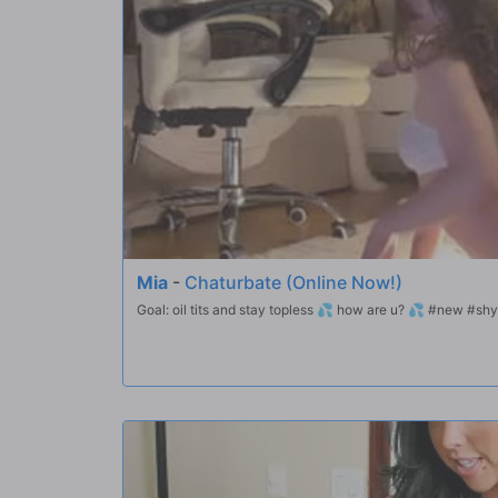
Mia
-
Chaturbate (Online Now!)
Goal: oil tits and stay topless 💦 how are u? 💦 #new #shy