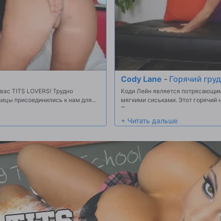
я
Cody Lane
-
Горячий гру
вас TITS LOVERS! Трудно
Коди Лейн является потрясающи
вицы присоединились к нам для
мягкими сиськами. Этот горячий 
шие свежие сиськи и
После дразнить нас с ее удивите
ой розовые киски! О, господин
колени и сделал то, что она делае
ь друг друга. В этой сцене, эти
стержень, а затем она умоляла ег
ак ад. Смотреть их большие олухи
траха тьмы ее на некоторое время
я их жесткие отверстия!
тяжелой нагрузки диплом на всем
ой мокрой киски! Как только мы
вернется.
ди, они решили дать нам