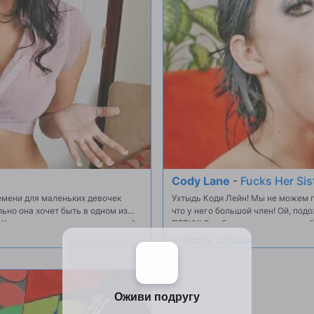
Cody Lane
-
Fucks Her Sis
емени для маленьких девочек
Ухтыдь Коди Лейн! Мы не можем п
ильно она хочет быть в одном из
что у него большой член! Ой, п
! Коди не слишком доволен идеей,
ПЕТУХ! Она будет делать все, что
она не может устоять жир кусок м
получает трахал глубоко так же, к
момент, что это ...