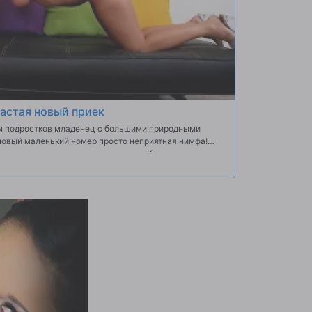
дастая новый приек
м подростков младенец с большими природными
новый маленький номер просто неприятная нимфа!
льным и молодых природных сиськи, Коди встал на
т best.suck петух! Она любила дует на Эндис жесткий
о засунуть его вниз ее жесткой мало twat! После
 в различных позициях, Энди душ ее с горячей
 протяжении ее захватывающие дух тела! Коди скоро