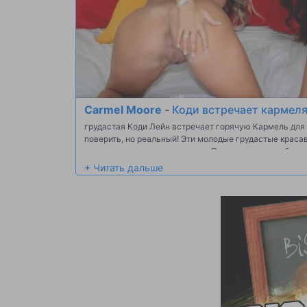
Carmel Moore
-
Коди встречает кармел
грудастая Коди Лейн встречает горячую Кармель для 
поверить, но реальный! Эти молодые грудастые краса
некоторых хороших чертовски. Посмотрите на их боль
совершенные круглые задницы скрывается мало жестк
мой! Это непреодолимовидеть эти свежие hotties лизат
петух тягу милашка сосать и накачки большой член, к
подпрыгивая в то время как жесткий петух копировани
Посмотрите, как мы собачка трахал жесткий эти рогов
взорвали массивные диплом нагрузки на Кармель и Ко
некоторые диплом замены действий.