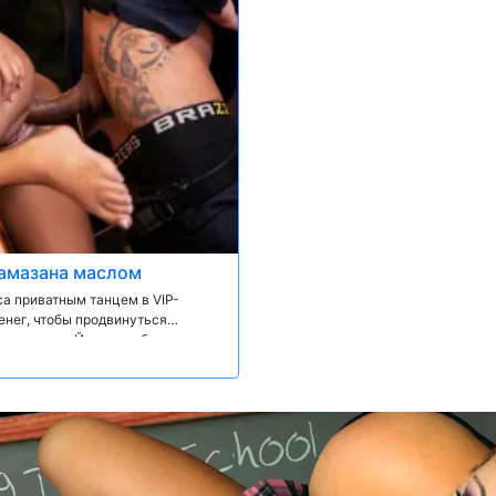
амазана маслом
а приватным танцем в VIP-
енег, чтобы продвинуться
 на коленях Йоргелис быстро
огда она выплескивает масло и