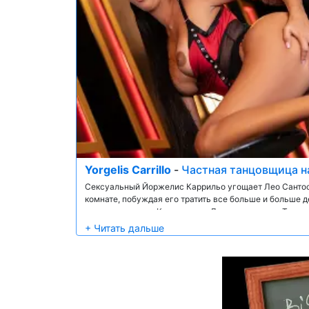
Yorgelis Carrillo
-
Частная танцовщица н
Сексуальный Йоржелис Каррильо угощает Лео Сантос
комнате, побуждая его тратить все больше и больше д
немного дальше. К счастью, у Лео много денег. Танец
становится горячее, чем Лео мог себе представить, к
дарит ему бесценный трах всей жизни!