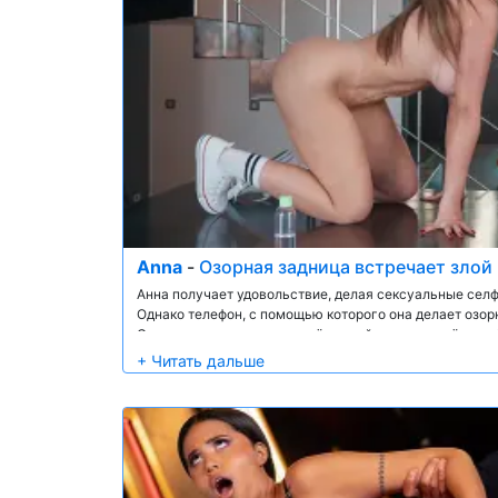
Anna
-
Озорная задница встречает злой
Анна получает удовольствие, делая сексуальные селф
Однако телефон, с помощью которого она делает озо
Сантосу, и он отследил своё устройство и пришёл к не
предлагает ему сделку, которую невозможно отказать
телефон в обмен на жёсткий анальный секс!