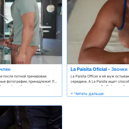
 член
La Paisita Oficial
-
Звонки 
и после потной тренировки.
La Paisita Officer и её муж остыва
рные фотографии, принадлежит Лео
середина. А La Paisita ищет спос
й домой, чтобы вернуть его! Анна
исчезает внутри, Ла Пайсита обр
ся, когда обещает вернуть ему
обслуживанию Лео Сантоса. Микр
для воображения, и вскоре она уб
Ситуация только обостряется, ко
маслом и вводит свой толстый член