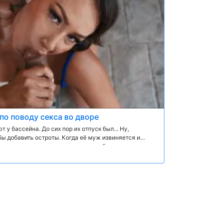
по поводу секса во дворе
ют у бассейна. До сих пор их отпуск был... Ну,
обы добавить остроты. Когда её муж извиняется и
ащает внимание на разорванного работника по
обикини Ла Пайситы оставляет мало пространства
еждает Лео засунуть свой твёрдый член ей в рот.
гда Лео покрывает её потрясающее, толстое тело
 и в её киску, и в зад!