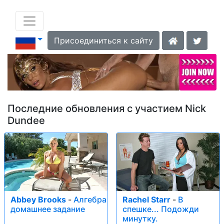
Присоединиться к сайту
Последние обновления с участием Nick
Dundee
Abbey Brooks
-
Алгебра
Rachel Starr
-
В
домашнее задание
спешке... Подожди
минутку.