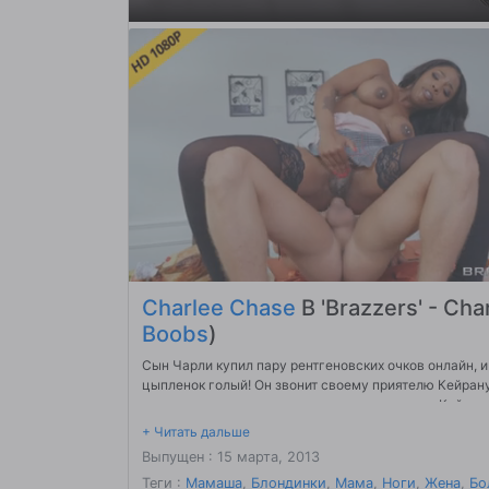
Charlee Chase
В 'Brazzers' - Char
Boobs
)
Сын Чарли купил пару рентгеновских очков онлайн, и
цыпленок голый! Он звонит своему приятелю Кейрану,
точно знает, что с ними делать, когда приедет Кейран.
Выпущен : 15 марта, 2013
Теги :
Мамаша
,
Блондинки
,
Мама
,
Ноги
,
Жена
,
Бо