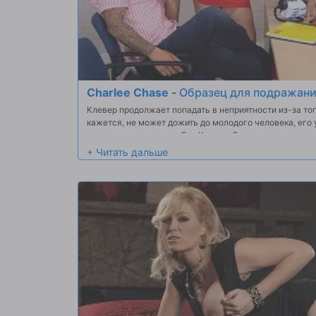
Charlee Chase
-
Образец для подражания
Клевер продолжает попадать в неприятности из-за того,
кажется, не может дожить до молодого человека, его 
консультанту, доктору Еве Карере. Ева старается изо в
но все, что он, кажется, замечают ее удивительные б
результате чего д-р Карера не имеет выбора, кроме к
Чейз. К счастью для Клевера, его мачеха грудастая И
способ достичь роговой чувак, как Кловер через его п
его жира петух, есть друг друга, и чем по очереди пр
их жесткой MILF киски. Может быть, как только Кловер
протяжении своих огромных кувшинов, он будет иметь