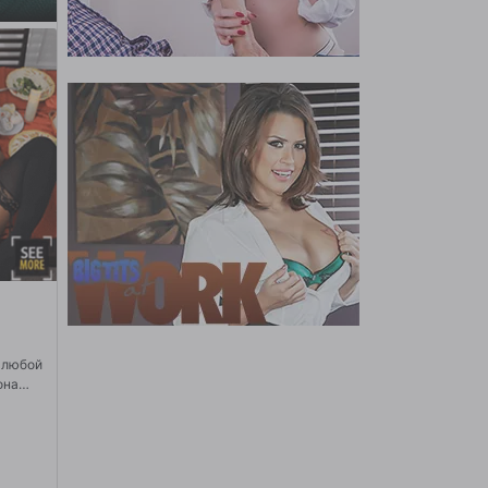
ь любой
она