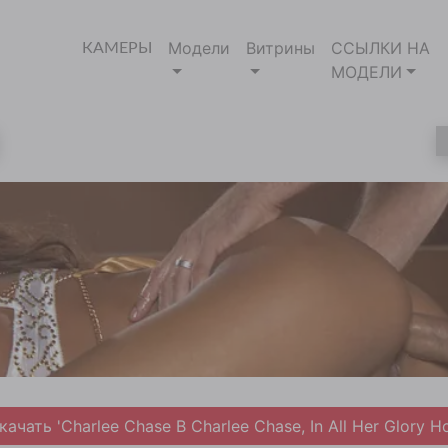
Модели
Витрины
ССЫЛКИ НА
КАМЕРЫ
МОДЕЛИ
качать 'Charlee Chase В Charlee Chase, In All Her Glory Ho