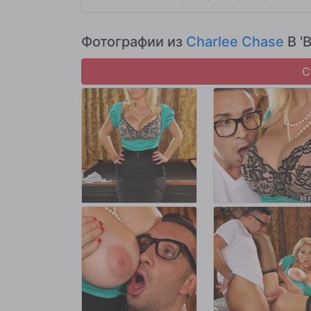
Фотографии из
Charlee Chase
В 'B
С