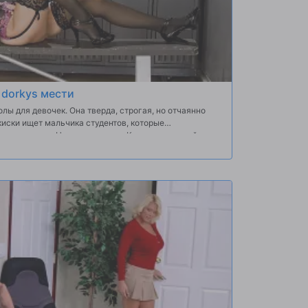
 dorkys мести
лы для девочек. Она тверда, строгая, но отчаянно
киски ищет мальчика студентов, которые
ороне школы. Наряду приходит Ксандер, дерзкий
ько прокрался в эту школу, но нашел способ шпионить
 он знает, что он находится в для удивления на всю