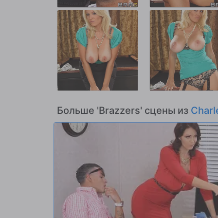
Больше 'Brazzers' сцены из
Charl