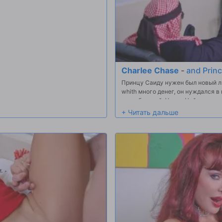
Charlee Chase
-
and Princ
Принцу Саиду нужен был новый л
whith много денег, он нуждался в
потребностей. Чарли Чейз пришла
был в состоянии мириться с ним, 
для нее принц был большой петух .