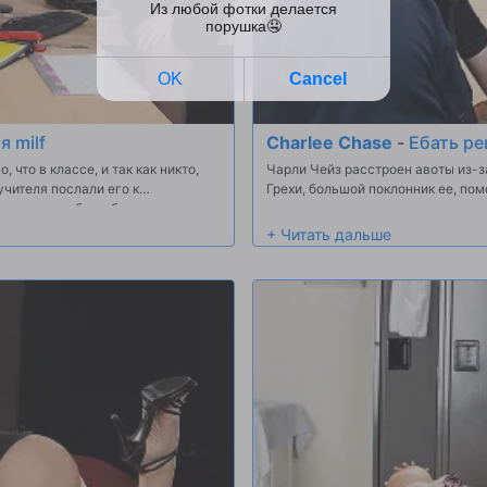
 milf
Charlee Chase
-
Ебать ре
 что в классе, и так как никто,
Чарли Чейз расстроен авоты из-з
учителя послали его к
Грехи, большой поклонник ее, пом
сех сил, чтобы добраться до него,
из своих ... снова, и снова, и снова 
ольшие поддельные сиськи, в
ак вызвать мачеху Кловера Чарли
ФОМ, кто знает, что лучший
етух! Два грудастых MILFs сосать
инимая его большой член глубоко в
 Busted гайки на всем
 легче сосредоточиться в классе!