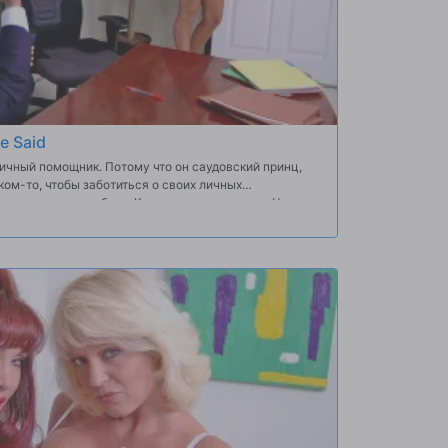
e Said
ичный помощник. Потому что он саудовский принц,
 ком-то, чтобы заботиться о своих личных
 в надежде на работу. К счастью для принца, Чарли
хотя он был очень требовательным, и повезло больше
..