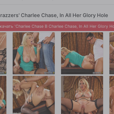
razzers' Charlee Chase, In All Her Glory Hole
качать 'Charlee Chase В Charlee Chase, In All Her Glory Ho