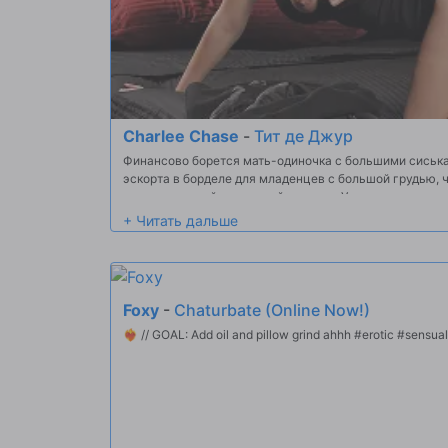
Charlee Chase
-
Тит де Джур
Финансово борется мать-одиночка с большими сиська
эскорта в борделе для младенцев с большой грудью, 
ее испорченной маленькой девочки. У ее малыша есть 
которым она занимается горячим сексом и трет в лиц
посещает бордель, встреча неизбежна, и он получает 
знакомства он был до с ней испорченной маленькой д
Foxy
-
Chaturbate (Online Now!)
❤️‍🔥 // GOAL: Add oil and pillow 