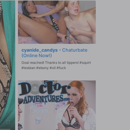
cyanide_candys
-
Chaturbate
(Online Now!)
Goal reached! Thanks to all tippers! #squirt
#lesbian #ebony #oil #fuck