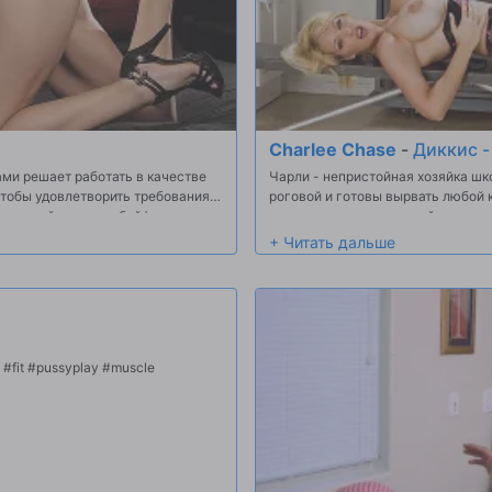
Charlee Chase
-
Диккис -
ми решает работать в качестве
Чарли - непристойная хозяйка шко
чтобы удовлетворить требования
роговой и готовы вырвать любой 
горячий панк-рок бойфренд, с
осмеливаются шаг ногой на ее ст
о своей маме. Когда Ричи
маленький мудак, который не тол
шанс показать ей, какие
за студентами Чарли душ. Мало ли
евочкой.
жизнь.
grind ahhh #erotic #sensual #fit #pussyplay #muscle