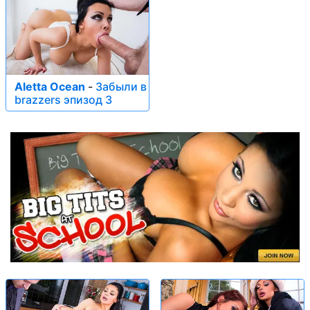
Aletta Ocean
-
Забыли в
brazzers эпизод 3