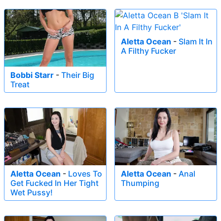
Aletta Ocean
-
Slam It In
A Filthy Fucker
Bobbi Starr
-
Their Big
Treat
Aletta Ocean
-
Loves To
Aletta Ocean
-
Anal
Get Fucked In Her Tight
Thumping
Wet Pussy!