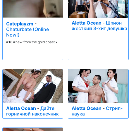
Aletta Ocean
-
Шпион
Cateplayzm
-
жесткий 3-хит девушка
Chaturbate (Online
Now!)
#18 #new from the gold coast x
Aletta Ocean
-
Дайте
Aletta Ocean
-
Стрип-
горничной наконечник
наука