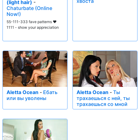
хвоста
(light hair)
-
Chaturbate (Online
Now!)
55-111-333 fave patterns ♥
1111 - show your appreciation
Aletta Ocean
-
Ебать
Aletta Ocean
-
Ты
или вы уволены
трахаешься с ней, ты
трахаешься со мной