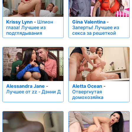
out as her most stunning feature are her riveting, beautiful
green eyes. One glance from her in any scene and you will
not remember to breathe.
Krissy Lynn
-
Шпион
Gina Valentina
-
глаза! Лучшее из
Заперты! Лучшее из
подглядывания
секса за решеткой
Alessandra Jane
-
Aletta Ocean
-
Лучшее от zz - Дэнни Д
Отвергнутая
домохозяйка