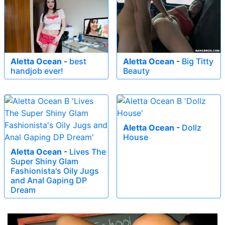
Aletta Ocean
-
best
Aletta Ocean
-
Big Titty
handjob ever!
Beauty
Aletta Ocean
-
Dollz
House
Aletta Ocean
-
Lives The
Super Shiny Glam
Fashionista's Oily Jugs
and Anal Gaping DP
Dream