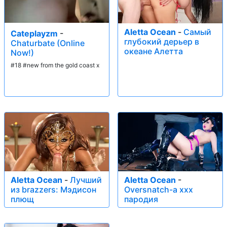
Aletta Ocean
-
Самый
Cateplayzm
-
глубокий дерьер в
Chaturbate (Online
океане Алетта
Now!)
#18 #new from the gold coast x
Aletta Ocean
-
Лучший
Aletta Ocean
-
из brazzers: Мэдисон
Oversnatch-a xxx
плющ
пародия