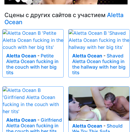
Сцены с других сайтов с участием
Aletta
Ocean
Aletta Ocean
-
Petite
Aletta Ocean
-
Shaved
Aletta Ocean fucking in
Aletta Ocean fucking in
the couch with her big
the hallway with her big
tits
tits
Aletta Ocean
-
Girlfriend
Aletta Ocean fucking in
Aletta Ocean
-
Should
the couch with her tits
We Try This Sofa