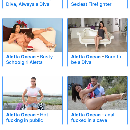
Diva, Always a Diva
Sexiest Firefighter
Aletta Ocean
-
Busty
Aletta Ocean
-
Born to
Schoolgirl Aletta
be a Diva
Aletta Ocean
-
Hot
Aletta Ocean
-
anal
fucking in public
fucked in a cave