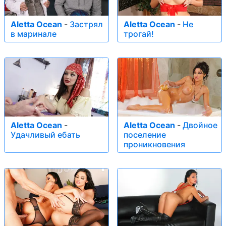
Aletta Ocean
-
Застрял
Aletta Ocean
-
Не
в маринале
трогай!
Aletta Ocean
-
Aletta Ocean
-
Двойное
Удачливый ебать
поселение
проникновения