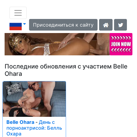
Присоединиться к сайту
Последние обновления с участием Belle
Ohara
Belle Ohara
-
День с
порноактрисой: Белль
Охара