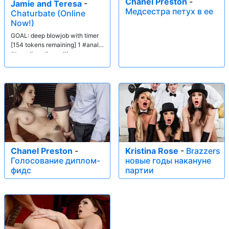
Chanel Preston
-
Jamie and Teresa
-
Медсестра петух в ее
Chaturbate (Online
Now!)
GOAL: deep blowjob with timer
[154 tokens remaining] 1 #anal
#teen #ass #new #lovense
Chanel Preston
-
Kristina Rose
-
Brazzers
Голосование диплом-
новые годы накануне
фидс
партии