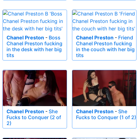
Chanel Preston
-
Boss
Chanel Preston
-
Friend
Chanel Preston fucking
Chanel Preston fucking
in the desk with her big
in the couch with her big
tits
tits
Chanel Preston
-
She
Chanel Preston
-
She
Fucks to Conquer (2 of
Fucks to Conquer (1 of 2)
2)