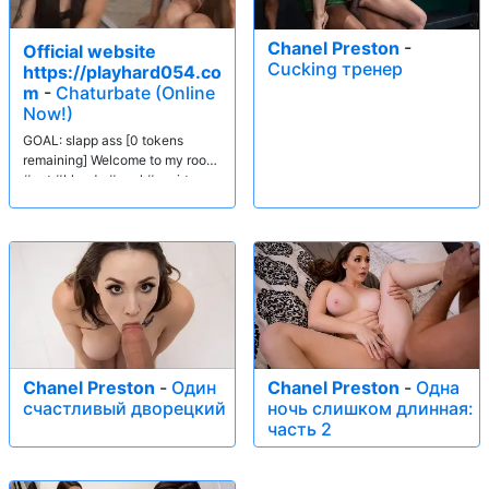
Chanel Preston
-
Official website
Cucking тренер
https://playhard054.co
m
-
Chaturbate (Online
Now!)
GOAL: slapp ass [0 tokens
remaining] Welcome to my room!
#pvt #blonde #anal #squirt
Chanel Preston
-
Один
Chanel Preston
-
Одна
счастливый дворецкий
ночь слишком длинная:
часть 2