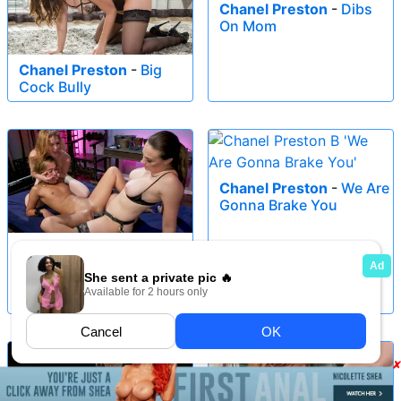
Chanel Preston
-
Dibs
On Mom
Chanel Preston
-
Big
Cock Bully
Chanel Preston
-
We Are
Gonna Brake You
Chanel Preston
-
Secret
Submissive: Chanel
Preston, Ella Nova and
Christy Love