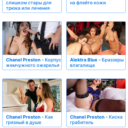
слишком стары для
на флейте кожи
трюка или лечения
Chanel Preston
-
Корпус
Alektra Blue
-
Браззеры
жемчужного ожерелья
влагалище
Chanel Preston
-
Как
Chanel Preston
-
Киска
грязный в душе
грабитель