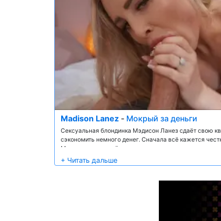
Madison Lanez
-
Мокрый за деньги
Сексуальная блондинка Мэдисон Ланез сдаёт свою кв
сэкономить немного денег. Сначала всё кажется чест
Мэдисон с извращённым взглядом, и у него есть день
время экскурсии по ванной Дэнни убеждает Мэдисон 
работает душ, за дополнительную сумму денег. Но на 
Деньги Дэнни — и его огромный член — убеждают кра