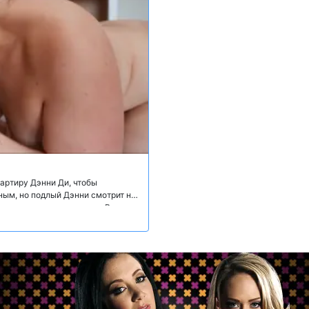
артиру Дэнни Ди, чтобы
ным, но подлый Дэнни смотрит на
ги, которые нужно сжечь. Во
«продемонстрировать», как
этом всё не заканчивается;
савчика трахнуть его!