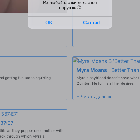
Myra Moans
-
Better Than
 getting fucked to squirting
Myra's boyfriend doesn't have what i
Quinton. He fulfills all her desires!
S37:E7
its as they pepper one another with
crack through which Myra's