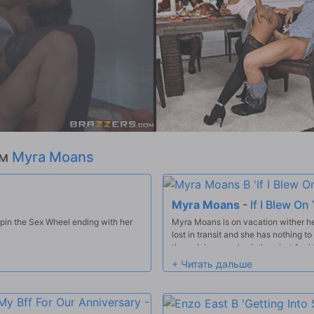
ем
Myra Moans
Myra Moans
-
If I Blew O
Spin the Sex Wheel ending with her
Myra Moans is on vacation wither he
lost in transit and she has nothing t
through her mom's clothes, but Axel t
Myra is teasing Axel with her body, t
he'll go get it and Myra rewards his 
the pussy, and soon he has his stepsi
demonstrates his commitment to Myra
out, then finger fucking her. Myra is