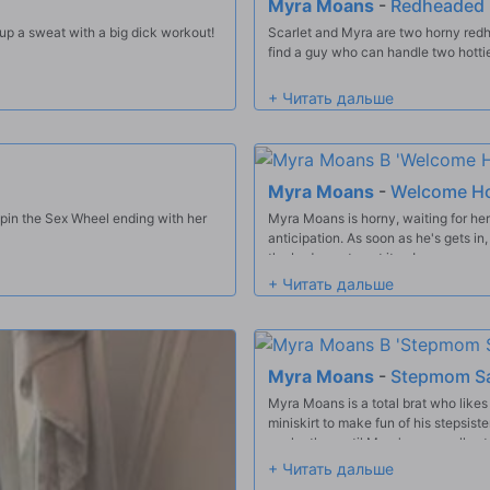
Myra Moans
-
Redheaded 
p a sweat with a big dick workout!
Scarlet and Myra are two horny redhe
find a guy who can handle two hotties
Myra Moans
-
Welcome H
Spin the Sex Wheel ending with her
Myra Moans is horny, waiting for he
anticipation. As soon as he's gets in
the bedroom to get it on!
Myra Moans
-
Stepmom Sa
Myra Moans is a total brat who likes 
miniskirt to make fun of his stepsist
each other until Myra's mom yells at
offers, but Max claims he's not intere
finds that she's not wearing any pan