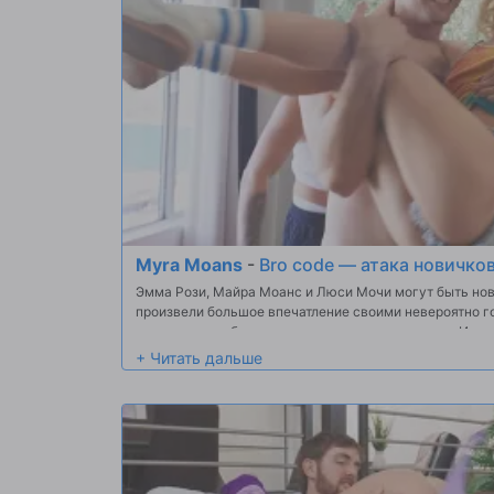
Myra Moans
-
Bro code — атака новичко
Эмма Рози, Майра Моанс и Люси Мочи могут быть новч
произвели большое впечатление своими невероятно 
встретиться с братьями и посмотреть, смогут ли Итан 
Джимми Бад и Голливуд Кэш выполнить свои требован
расслабиться и повеселиться! С большим задним дво
они разогреваются спортом и немного купаются голы
веселье не заканчивается, потому что, вернувшись вн
большой оргии в день открытия!