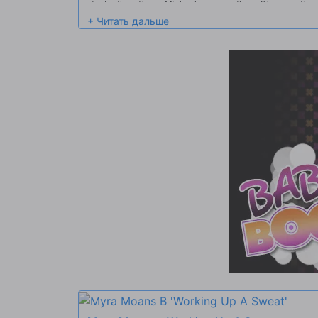
stepbrother, Jimmy Michaels can see them. Bianca notices 
alert Myra. They both understand the assignment: They ta
is.Later, thinking that the girls were serious, Jimmy shows 
can borrow her shower. He accidentally on purpose drops 
Bianca is the first to react that it's big! They just have to s
on Jimmy's cock first as she kneels and takes him in dogg
forward, Myra takes her turn with Jimmy between her thig
her BFF's face. Bianca gets another go when Jimmy takes a
cowgirl. Once Myra has finished herself off in cowgirl, the g
Jimmy off until he gives them a nice cum shot to play with