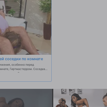
оей соседки по комнате
ижения, особенно перед
омнате, Гиртмастерром. Соседка
в спальню. Он делает вид, что не
ременем член Гиртмастерра растёт
ечает большую эрекцию и с
огромным членом.