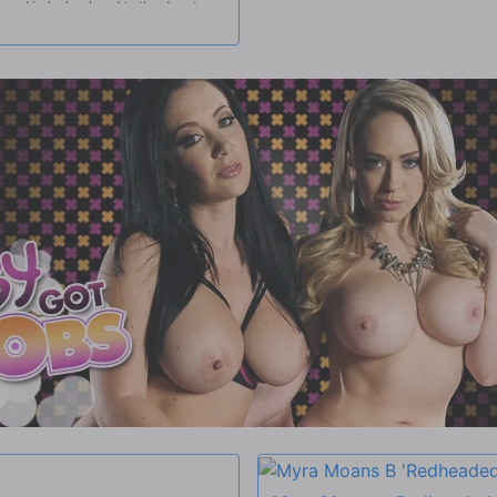
and jerks her head to the door to
lk about how sexy they think he
up in just a towel and asks Myra if he
the towel to show them his dick, and
hare it in a joint BJ.Bianca gets dibs
y while she eats out Myra. Scooting
hs while Bianca plants her pussy on
 seat so she can ride him in reverse
irls get on their knees to stroke
 and enjoy.