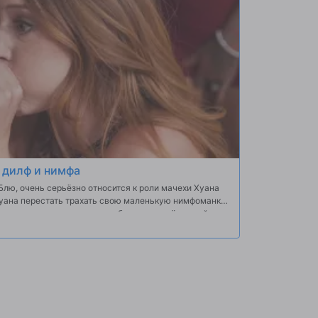
 дилф и нимфа
Блю, очень серьёзно относится к роли мачехи Хуана
ко шагов впереди и уже пробралась за её спиной.
 интенсивным минет Хуана, она не может не смотреть.
дглядывающую мачеху, за что её тут же выгоняют.
же садится ему на член. Сентябрь ловит
, что есть только один способ приручить нифо; К