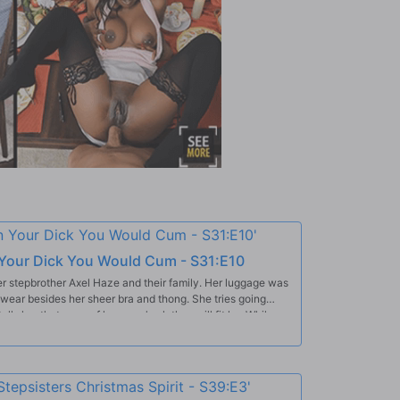
n Your Dick You Would Cum - S31:E10
r stepbrother Axel Haze and their family. Her luggage was
o wear besides her sheer bra and thong. She tries going
ells her that none of her mom's clothes will fit her.While
he delivery guy shows up with her suitcase. Axel insists
dedication by offering to fuck him. Of course Axel wants
ster in his arms as Myra grinds against his dick. Axel
's pleasure by laying her on the couch and eating her
 quick to suck her stepbrother off in return.Climbing back