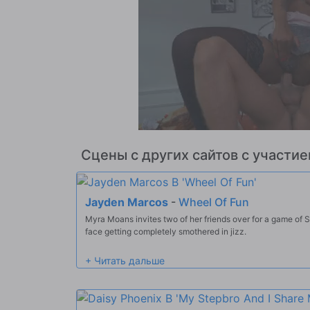
Сцены с других сайтов с участи
Jayden Marcos
-
Wheel Of Fun
Myra Moans invites two of her friends over for a game of 
face getting completely smothered in jizz.