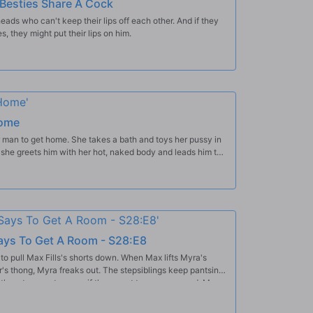
Besties Share A Cock
ads who can't keep their lips off each other. And if they
, they might put their lips on him.
ome
r man to get home. She takes a bath and toys her pussy in
, she greets him with her hot, naked body and leads him to
ys To Get A Room - S28:E8
to pull Max Fills's shorts down. When Max lifts Myra's
er's thong, Myra freaks out. The stepsiblings keep pantsing
 them to go get a room if they want to screw around. Myra
sted.-The next time Max tries to lift Myra's miniskirt, he
ties at all. Myra mocks Max while pulling his shorts and