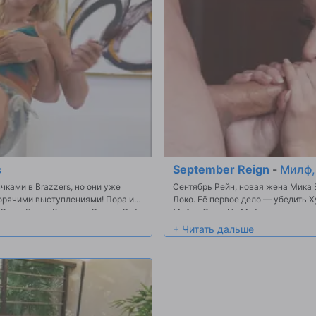
в
September Reign
-
Милф,
ками в Brazzers, но они уже
Сентябрь Рейн, новая жена Мика 
горячими выступлениями! Пора им
Локо. Её первое дело — убедить Хуана перестать трахать свою маленькую нимфоманку,
Сикс, Логан Ксандер, Виктор Рэй,
Майру Стон. Но Майра на несколь
ия. Но сначала пора
Когда сентябрь застает Майру за
ром и множеством развлечений
Майра выплёвывает сперму на по
шом в бассейне. Но на этом
Майра видит Мика совсем одного и сразу 
утрь, всем пора раздеваться для
Майру с новой порцией и понимает
чёрту её, глупо.