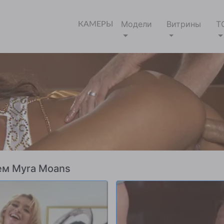
Модели
Витрины
Т
КАМЕРЫ
ем Myra Moans