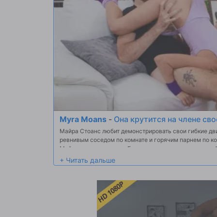
Myra Moans
-
Она крутится на члене св
Майра Стоанс любит демонстрировать свои гибкие дв
ревнивым соседом по комнате и горячим парнем по к
Майры устал и говорит Гиртмастерру следовать за ней 
смотрит, и соглашается встретиться с ней там. Тем в
при мысли о тугой, влажной киске Майры. Майра зам
радостью воспользоваться шансом покататься с его 