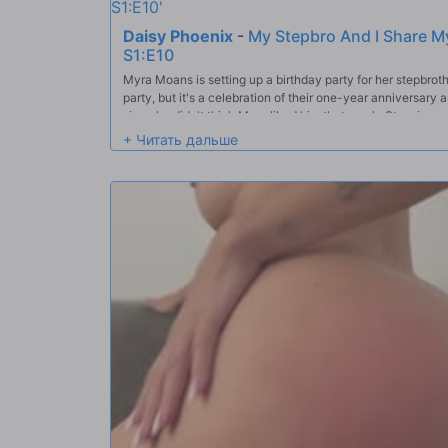
Daisy Phoenix
-
My Stepbro And I Share My
S1:E10
Myra Moans is setting up a birthday party for her stepbrothe
party, but it's a celebration of their one-year anniversary a
since he didn't think Myra liked him that much. Stepsis ev
their parents take off.When Mike goes to Myra's room to fin
anniversary, he finds her half-naked in bed with her BFF D
gets two hours to turn them into his cum dumpsters befor
stepsiblings. The girls sweeten the pot by making out in fro
Myra licking Daisy's pussy. Then they get on their knees t
calling the shots and he wants a pussy buffet. The girls ar
enjoy pounding Daisy as she kneels, eating Myra out. Gett
reverse cowgirl ride from Myra and then a cowgirl ride fro
pussy juices as Mike fucks her in doggy. They wind down 
she's cradled in Myra's arms. He pulls out to cum all over Da
his jizz. They all agree they should do this every anniversa