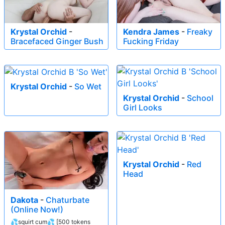
Krystal Orchid
-
Kendra James
-
Freaky
Bracefaced Ginger Bush
Fucking Friday
Krystal Orchid
-
So Wet
Krystal Orchid
-
School
Girl Looks
Krystal Orchid
-
Red
Head
Dakota
-
Chaturbate
(Online Now!)
💦squirt cum💦 [500 tokens