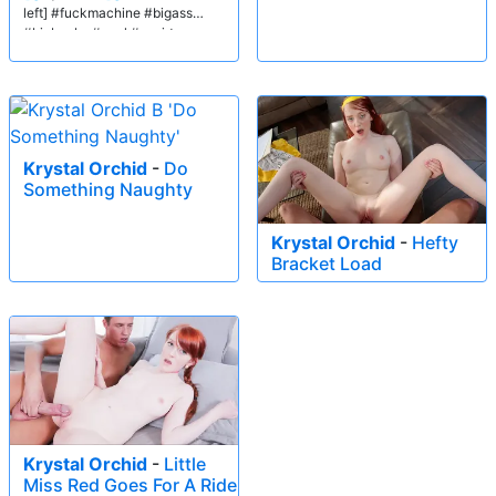
left] #fuckmachine #bigass
#bigboobs #anal #squirt
Krystal Orchid
-
Do
Something Naughty
Krystal Orchid
-
Hefty
Bracket Load
Krystal Orchid
-
Little
Miss Red Goes For A Ride