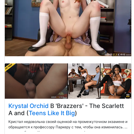
Krystal Orchid
В 'Brazzers' - The Scarlett
A and (
Teens Like It Big
)
Кристал недовольна своей оценкой на промежуточном экзамене и
обращается к профессору Паркеру с тем, чтобы она изменилась. В
своем кабинете Кристал использует свои физические активы,