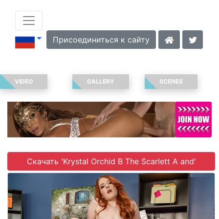
Присоединиться к сайту
VIDEO
GALLERY
SCENES
Скачать 'Krystal Orchid В The Scarlett A and'