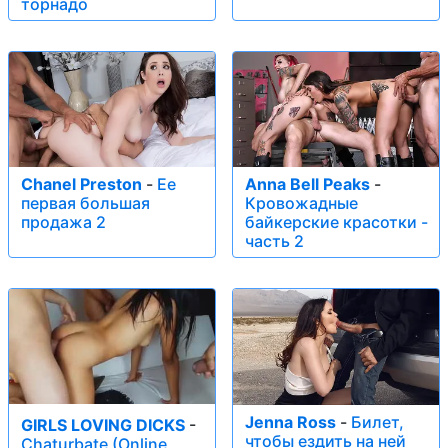
торнадо
Chanel Preston
-
Ее
Anna Bell Peaks
-
первая большая
Кровожадные
продажа 2
байкерские красотки -
часть 2
Jenna Ross
-
Билет,
GIRLS LOVING DICKS
-
чтобы ездить на ней
Chaturbate (Online