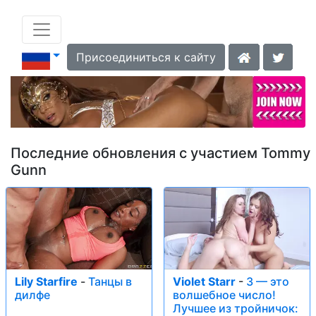
Присоединиться к сайту
Последние обновления с участием Tommy
Gunn
Lily Starfire
-
Танцы в
Violet Starr
-
3 — это
дилфе
волшебное число!
Лучшее из тройничок: