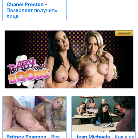
Chanel Preston
-
Позволяет получить
лица
Britney Shannon
-
Все,
Jean Michaels
-
Как в ее