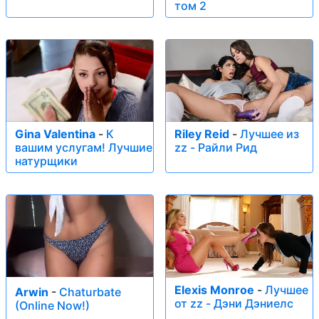
том 2
Gina Valentina
-
К
Riley Reid
-
Лучшее из
вашим услугам! Лучшие
zz - Райли Рид
натурщики
Elexis Monroe
-
Лучшее
Arwin
-
Chaturbate
от zz - Дэни Дэниелс
(Online Now!)