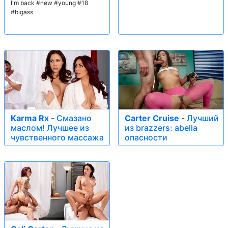
I'm back #new #young #18
#bigass
Karma Rx
-
Смазано
Carter Cruise
-
Лучший
маслом! Лучшее из
из brazzers: abella
чувственного массажа
опасности