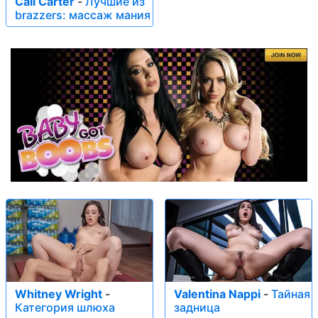
Cali Carter
-
Лучшие из
brazzers: массаж мания
Whitney Wright
-
Valentina Nappi
-
Тайная
Категория шлюха
задница