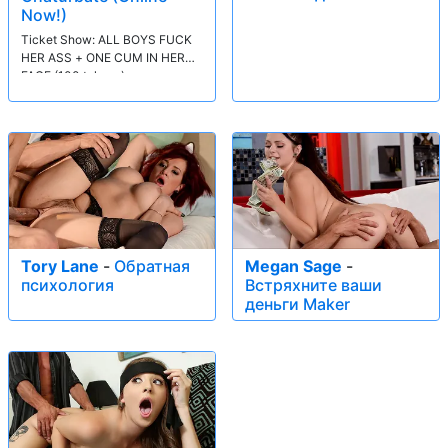
Now!)
Ticket Show: ALL BOYS FUCK
HER ASS + ONE CUM IN HER
FACE (100 tokens)
Tory Lane
-
Обратная
Megan Sage
-
психология
Встряхните ваши
деньги Maker