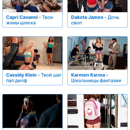
Capri Cavanni
-
Твои
Dakota James
-
Дочь
жены шлюха
своп
Cassidy Klein
-
Твой шаг
Karmen Karma
-
пап дилф
Школьницы фантазии