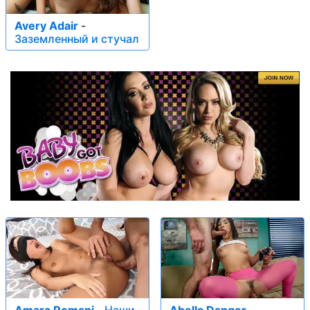
Avery Adair
-
Заземленный и стучал
Amara Romani
-
Наши
Abella Danger
-