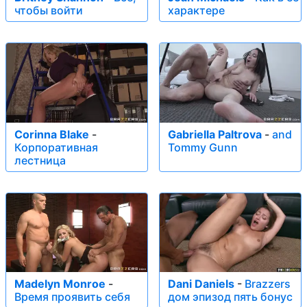
чтобы войти
характере
Corinna Blake
-
Gabriella Paltrova
-
and
Корпоративная
Tommy Gunn
лестница
Madelyn Monroe
-
Dani Daniels
-
Brazzers
Время проявить себя
дом эпизод пять бонус