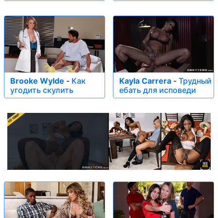
Brooke Wylde
-
Как
Kayla Carrera
-
Трудный
угодить скулить
ебать для исповеди