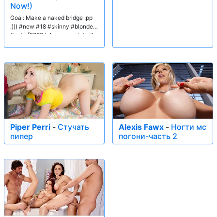
Now!)
Goal: Make a naked bridge :pp
:))) #new #18 #skinny #blonde
#cute [2262 tokens remaining]
Piper Perri
-
Стучать
Alexis Fawx
-
Ногти мс
пипер
погони-часть 2